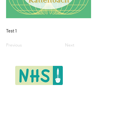
Test 1
Previous
Next
Verein Schloß Büecke e.V.
Wippringser Weg 1
59519 Möhnesee, Deutschland
Telefon: +49
2924 851647
Mobil : +49
163 2599670