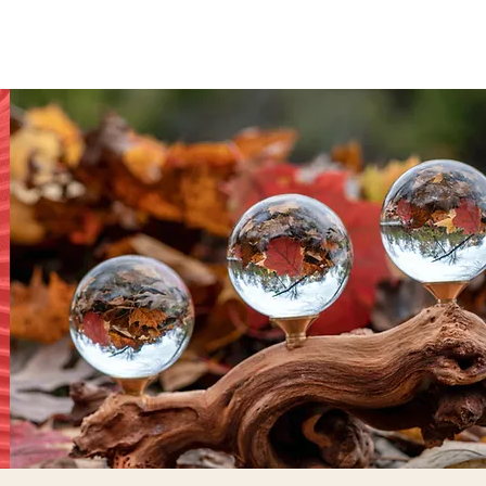
shops
Schloss Büecke
Downloads
Partner
Presse