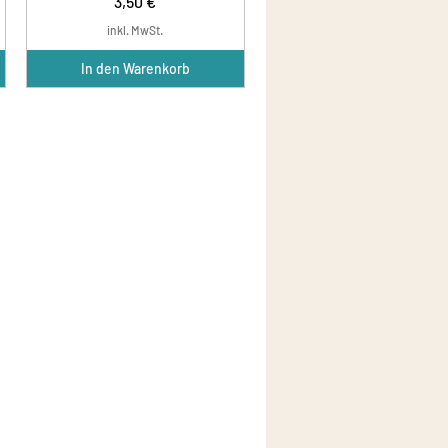
Preis
3,50 €
inkl. MwSt.
In den Warenkorb