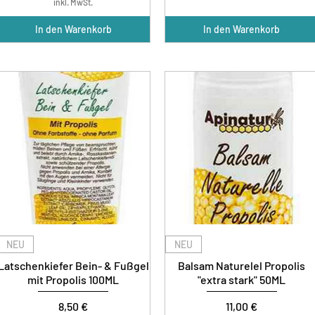
inkl. MwSt.
In den Warenkorb
In den Warenkorb
NEU
NEU
Latschenkiefer Bein- & Fußgel
Balsam Naturelel Propolis
mit Propolis 100ML
"extra stark" 50ML
Preis
Preis
8,50 €
11,00 €