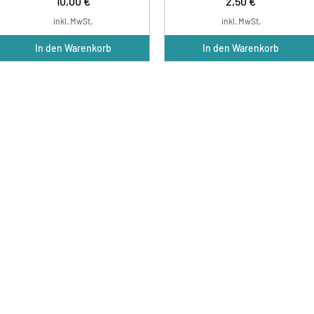
Preis
Preis
10,00 €
2,50 €
inkl. MwSt.
inkl. MwSt.
In den Warenkorb
In den Warenkorb