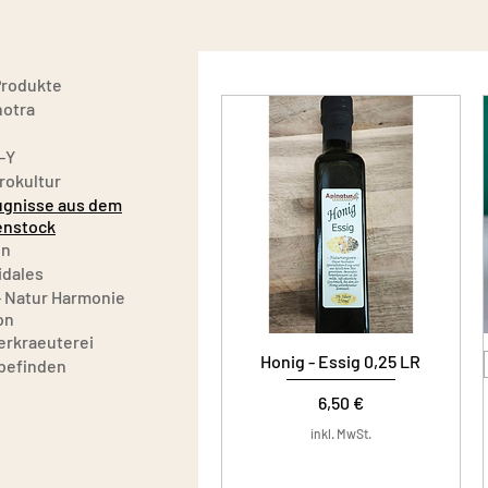
Produkte
hotra
-Y
rokultur
ugnisse aus dem
enstock
en
idales
- Natur Harmonie
on
erkraeuterei
Honig - Essig 0,25 LR
befinden
Preis
6,50 €
inkl. MwSt.