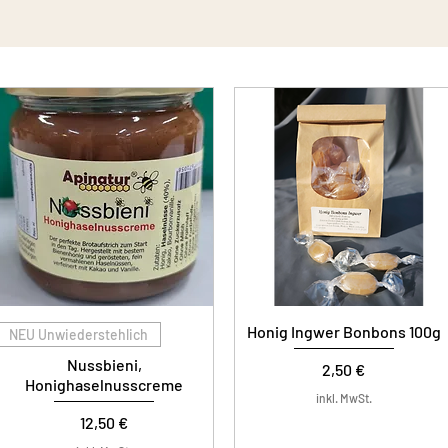
Honig Ingwer Bonbons 100g
NEU Unwiederstehlich
Nussbieni,
Preis
2,50 €
Honighaselnusscreme
inkl. MwSt.
Preis
12,50 €