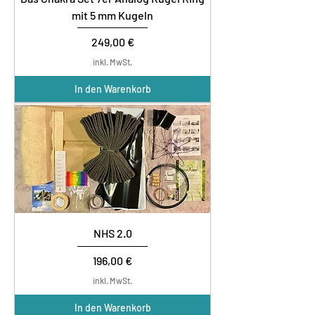
mit 5 mm Kugeln
Preis
249,00 €
inkl. MwSt.
In den Warenkorb
NHS 2.0
Preis
196,00 €
inkl. MwSt.
In den Warenkorb