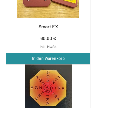
Smart EX
Preis
60,00 €
inkl. MwSt.
In den Warenkorb
Agnihotra Aufkleber
Preis
2,00 €