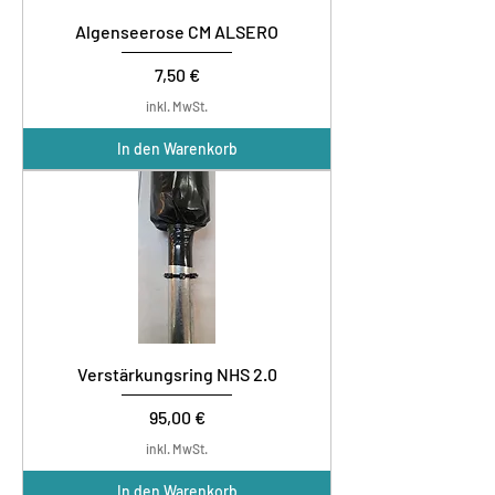
Algenseerose CM ALSERO
Preis
7,50 €
inkl. MwSt.
In den Warenkorb
Verstärkungsring NHS 2.0
Preis
95,00 €
inkl. MwSt.
In den Warenkorb