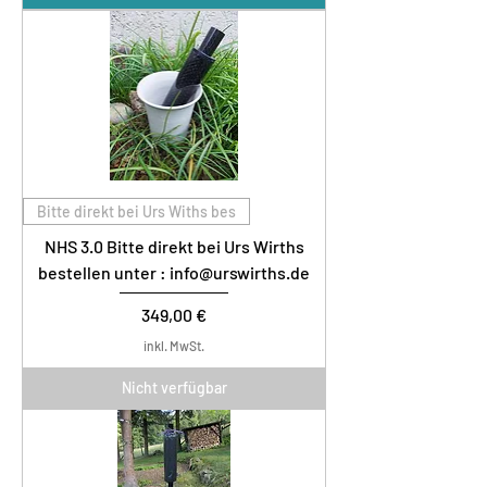
Bitte direkt bei Urs Withs bes
NHS 3.0 Bitte direkt bei Urs Wirths
bestellen unter : info@urswirths.de
Preis
349,00 €
inkl. MwSt.
Nicht verfügbar