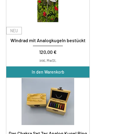
NEU
WIndrad mit Analogkugeln bestückt
Preis
120,00 €
inkl. MwSt.
In den Warenkorb
Das Chakra Set 7er Analog Kugel Ring